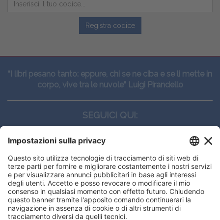
Registra codice
“I libri pesano tanto: eppure, chi se ne ciba e se li mette in
corpo, vive tra le nuvole” Luigi Pirandello
SEGUICI QUI:
CONTATTI
Edi.Ermes srl
Viale E. Forlanini, 21 - 20134, Milano
(+39)027021121
E-mail:
eeinfo@eenet.it