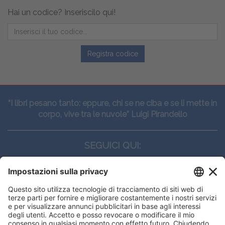
Hai un codice? Inseriscilo qui!
Registra codice
“I libri pesano tanto: eppure, chi se ne ciba e se li mette in
corpo, vive tra le nuvole” Luigi Pirandello
SEGUICI QUI:
CONTATTI
Edi.Ermes srl