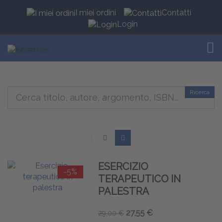
I miei ordini
Contatti
Login
TOG
Ricerca
ESERCIZIO
-5%
TERAPEUTICO IN
PALESTRA
27,55 €
29,00 €