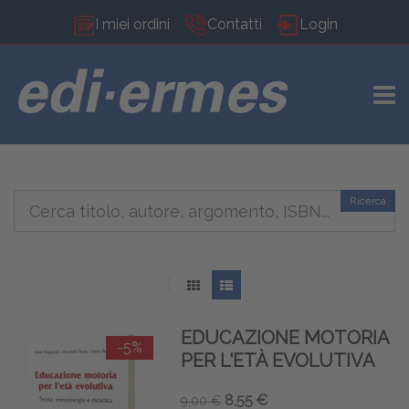
I miei ordini
Contatti
Login
TOGG
Ricerca
EDUCAZIONE MOTORIA
-5%
PER L'ETÀ EVOLUTIVA
8,55 €
9,00 €