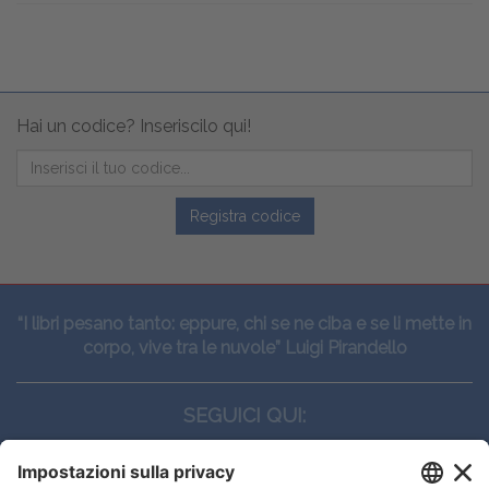
Hai un codice? Inseriscilo qui!
Registra codice
“I libri pesano tanto: eppure, chi se ne ciba e se li mette in
corpo, vive tra le nuvole” Luigi Pirandello
SEGUICI QUI: