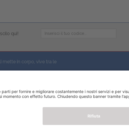
scilo qui!
li mette in corpo, vive tra le