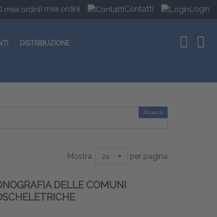
I miei ordini
Contatti
Login
NTI
DISTRIBUZIONE
Ricerca
Mostra
per pagina
24
ONOGRAFIA DELLE COMUNI
OSCHELETRICHE