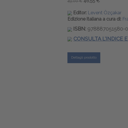
46,55 €
49,00 €
Editor:
Levent Özçakar
Edizione italiana a cura di:
Fr
ISBN:
978887051580-
CONSULTA L'INDICE 
Dettagli prodotto