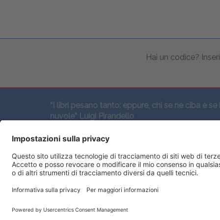
Hai un codice? Inseri
“I libri pesano tanto: eppure, chi se ne ciba e se 
nuvole” Luigi Pirandello
SEGUICI QUI: