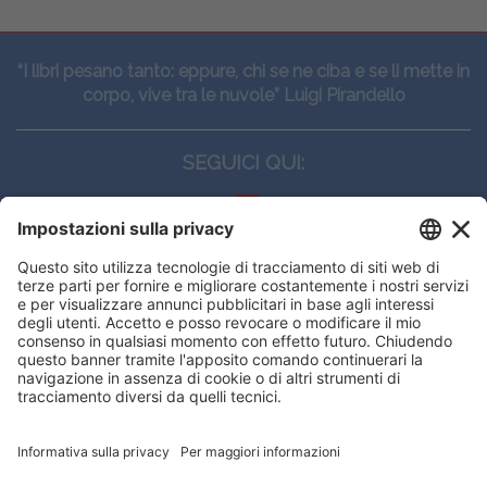
“I libri pesano tanto: eppure, chi se ne ciba e se li mette in
corpo, vive tra le nuvole” Luigi Pirandello
SEGUICI QUI:
CONTATTI
Edi.Ermes srl
Viale E. Forlanini, 21 - 20134, Milano
(+39)027021121
E-mail:
eeinfo@eenet.it
Questo sito utilizza i cookies per
Partita IVA e Codice Fiscale: 02254790153
offrirti la migliore navigazione
ORARI
possibile