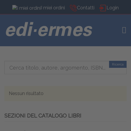
I miei ordini
Contatti
Login
TOG
Ricerca
Nessun risultato
SEZIONI DEL CATALOGO LIBRI