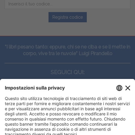
Registra codice
“I libri pesano tanto: eppure, chi se ne ciba e se li mette in
corpo, vive tra le nuvole” Luigi Pirandello
SEGUICI QUI:
CONTATTI
Edi.Ermes srl
Viale E. Forlanini, 21 - 20134, Milano
(+39)027021121