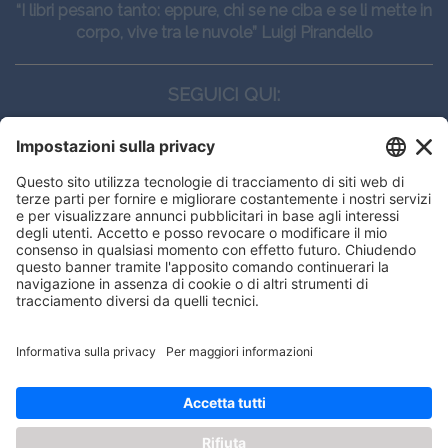
“I libri pesano tanto: eppure, chi se ne ciba e se li mette in
corpo, vive tra le nuvole” Luigi Pirandello
SEGUICI QUI:
CONTATTI
Edi.Ermes srl
Viale E. Forlanini, 21 - 20134, Milano
(+39)027021121
E-mail:
eeinfo@eenet.it
Questo sito utilizza i cookies per
Partita IVA e Codice Fiscale: 02254790153
offrirti la migliore navigazione
ORARI
possibile
Lunedì — Giovedì: - 08:30 - 13:00 – 14:00 - 17:30
Venerdì: - 08:30 - 13:00 – 14:00 - 16:00
OK