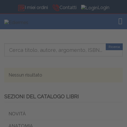
I miei ordini
Contatti
Login
TOG
Ricerca
Nessun risultato
SEZIONI DEL CATALOGO LIBRI
NOVITÀ
ANATOMIA