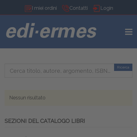
I miei ordini
Contatti
Login
TOGG
Ricerca
Nessun risultato
SEZIONI DEL CATALOGO LIBRI