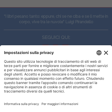
“I libri pesano tanto: eppure, chi se ne ciba e se li mette in
corpo, vive tra le nuvole” Luigi Pirandello
SEGUICI QUI:
CONTATTI
Edi.Ermes srl
Viale E. Forlanini, 21 - 20134, Milano
(+39)027021121
E-mail:
eeinfo@eenet.it
Questo sito utilizza i cookies per
Partita IVA e Codice Fiscale: 02254790153
offrirti la migliore navigazione
ORARI
possibile