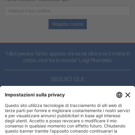
Registra codice
“I libri pesano tanto: eppure, chi se ne ciba e se li mette in
corpo, vive tra le nuvole” Luigi Pirandello
SEGUICI QUI:
CONTATTI
Edi.Ermes srl
Viale E. Forlanini, 21 - 20134, Milano