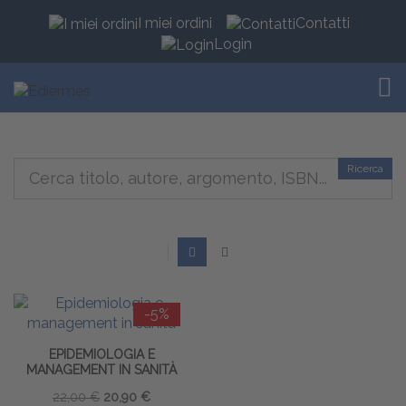
I miei ordini
Contatti
Login
TOG
Ricerca
-5%
EPIDEMIOLOGIA E
MANAGEMENT IN SANITÀ
22,00 €
20,90 €