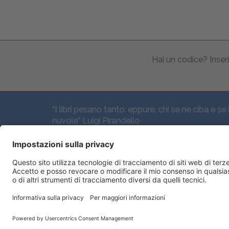
Hai un codice? Inseri
“I libri pesano tanto: eppure, chi se ne ciba e se 
nuvole” Luigi Pirandello
SEGUICI QUI: