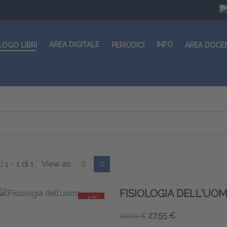
AREA DIGITALE
INFO
LOGO LIBRI
PERIODICI
AREA DOCE
i 1 - 1 di 1
View as:
FISIOLOGIA DELL'UO
-5%
27,55 €
29,00 €