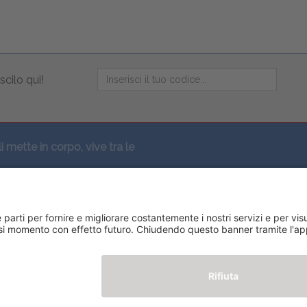
scilo qui!
li mette in corpo, vive tra le