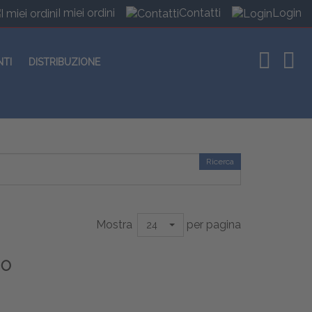
I miei ordini
Contatti
Login
NTI
DISTRIBUZIONE
Ricerca
Mostra
per pagina
24
MO