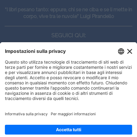
“I libri pesano tanto: eppure, chi se ne ciba e se li mette in
corpo, vive tra le nuvole” Luigi Pirandello
SEGUICI QUI:
CONTATTI
Edi.Ermes srl
Viale E. Forlanini, 21 - 20134, Milano
(+39)027021121
E-mail:
eeinfo@eenet.it
Questo sito utilizza i cookies per
Partita IVA e Codice Fiscale: 02254790153
offrirti la migliore navigazione
ORARI
possibile
Lunedì — Giovedì: - 08:30 - 13:00 – 14:00 - 17:30
Venerdì: - 08:30 - 13:00 – 14:00 - 16:00
OK