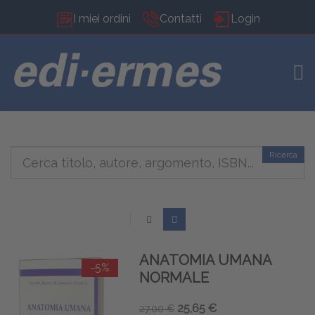
I miei ordini
Contatti
Login
TOG
Ricerca
ANATOMIA UMANA
-5%
NORMALE
25,65 €
27,00 €