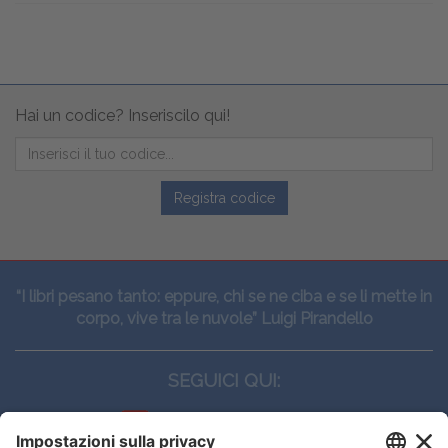
Hai un codice? Inseriscilo qui!
Registra codice
“I libri pesano tanto: eppure, chi se ne ciba e se li mette in
corpo, vive tra le nuvole” Luigi Pirandello
SEGUICI QUI: