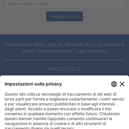
Registra codice
“I libri pesano tanto: eppure, chi se ne ciba e se li mette in
corpo, vive tra le nuvole” Luigi Pirandello
SEGUICI QUI:
CONTATTI
Edi.Ermes srl
Viale E. Forlanini, 21 - 20134, Milano
(+39)027021121