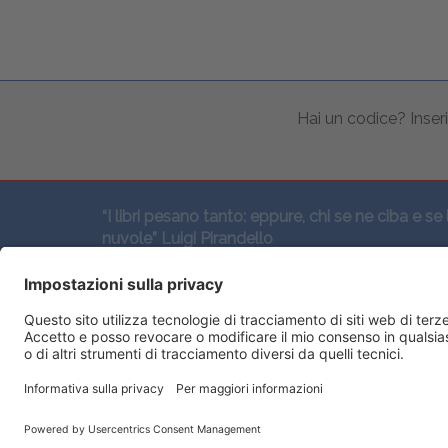
Hai un codice? Inseri
“I libri pesano tanto: eppure, chi se ne ciba e se 
nuvole” Luigi Pirandello
SEGUICI QUI: