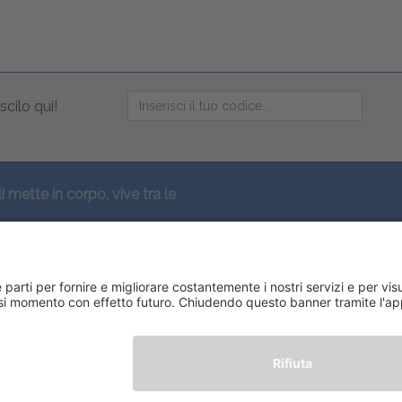
scilo qui!
li mette in corpo, vive tra le