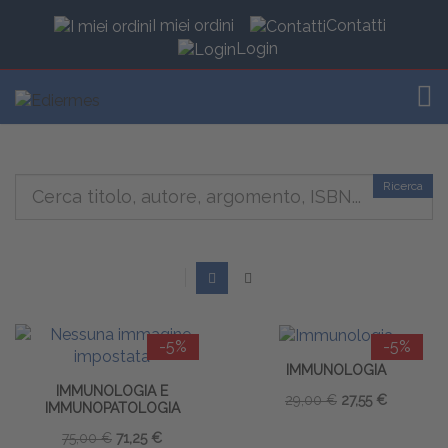
I miei ordini
Contatti
Login
TOG
Ricerca
-5%
-5%
IMMUNOLOGIA
IMMUNOLOGIA E
29,00 €
27,55 €
IMMUNOPATOLOGIA
75,00 €
71,25 €