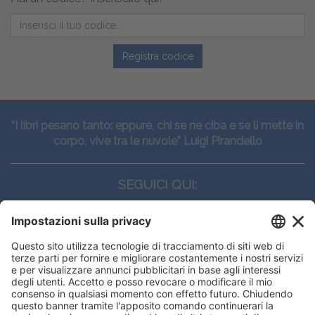
Registra codice
“I libri pesano tanto: eppure, chi se ne ciba e se li mette in
corpo, vive tra le nuvole” Luigi Pirandello
SEGUICI QUI:
CONTATTI
Edi.Ermes srl
Viale E. Forlanini, 21 - 20134, Milano