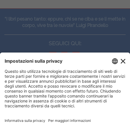
“I libri pesano tanto: eppure, chi se ne ciba e se li mette in
corpo, vive tra le nuvole” Luigi Pirandello
SEGUICI QUI:
CONTATTI
Edi.Ermes srl
Viale E. Forlanini, 21 - 20134, Milano
(+39)027021121
E-mail:
eeinfo@eenet.it
Questo sito utilizza i cookies per
Partita IVA e Codice Fiscale: 02254790153
offrirti la migliore navigazione
ORARI
possibile