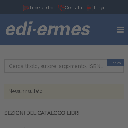
I miei ordini
Contatti
Login
TOGG
Ricerca
Nessun risultato
SEZIONI DEL CATALOGO LIBRI