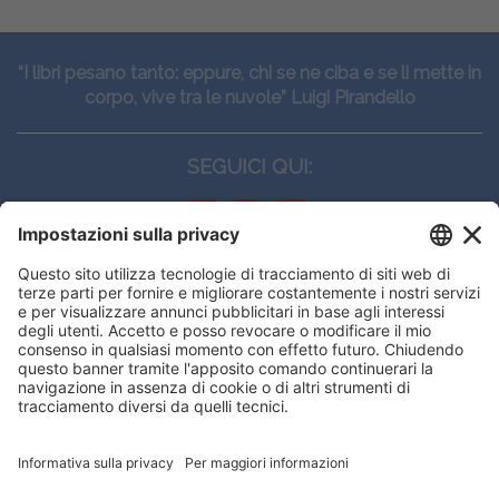
“I libri pesano tanto: eppure, chi se ne ciba e se li mette in
corpo, vive tra le nuvole” Luigi Pirandello
SEGUICI QUI:
CONTATTI
Edi.Ermes srl
Viale E. Forlanini, 21 - 20134, Milano
(+39)027021121
E-mail:
eeinfo@eenet.it
Questo sito utilizza i cookies per
Partita IVA e Codice Fiscale: 02254790153
offrirti la migliore navigazione
ORARI
possibile