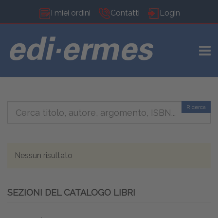
I miei ordini
Contatti
Login
TOGG
Ricerca
Nessun risultato
SEZIONI DEL CATALOGO LIBRI