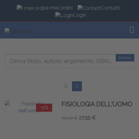
I miei ordini
Contatti
Login
TOG
Ricerca
FISIOLOGIA DELL'UOMO
-5%
27,55 €
29,00 €