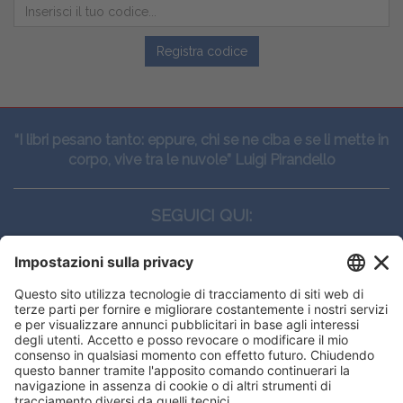
Registra codice
“I libri pesano tanto: eppure, chi se ne ciba e se li mette in
corpo, vive tra le nuvole” Luigi Pirandello
SEGUICI QUI:
CONTATTI
Edi.Ermes srl
Viale E. Forlanini, 21 - 20134, Milano
(+39)027021121