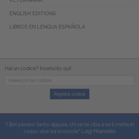
VETERINARIA
ENGLISH EDITIONS
LIBROS EN LENGUA ESPAÑOLA
Hai un codice? Inseriscilo qui!
Registra codice
“I libri pesano tanto: eppure, chi se ne ciba e se li mette in
corpo, vive tra le nuvole” Luigi Pirandello