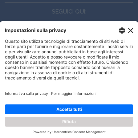
SEGUICI QUI:
CONTATTI
Edi.Ermes srl
Viale E. Forlanini, 21 - 20134, Milano
(+39)027021121
E-mail:
eeinfo@eenet.it
Questo sito utilizza i cookies per
Partita IVA e Codice Fiscale: 02254790153
offrirti la migliore navigazione
ORARI
possibile
Lunedì — Giovedì: - 08:30 - 13:00 – 14:00 - 17:30
Venerdì: - 08:30 - 13:00 – 14:00 - 16:00
OK