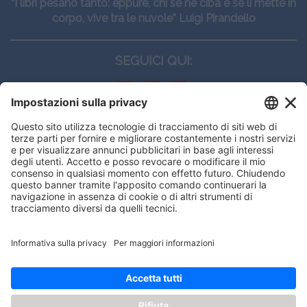
“I libri pesano tanto: eppure, chi se ne ciba e se li mette in
corpo, vive tra le nuvole” Luigi Pirandello
SEGUICI QUI:
CONTATTI
Edi.Ermes srl
Viale E. Forlanini, 21 - 20134, Milano
(+39)027021121
E-mail:
eeinfo@eenet.it
Questo sito utilizza i cookies per
Partita IVA e Codice Fiscale: 02254790153
offrirti la migliore navigazione
ORARI
possibile
Lunedì — Giovedì: - 08:30 - 13:00 – 14:00 - 17:30
Venerdì: - 08:30 - 13:00 – 14:00 - 16:00
OK