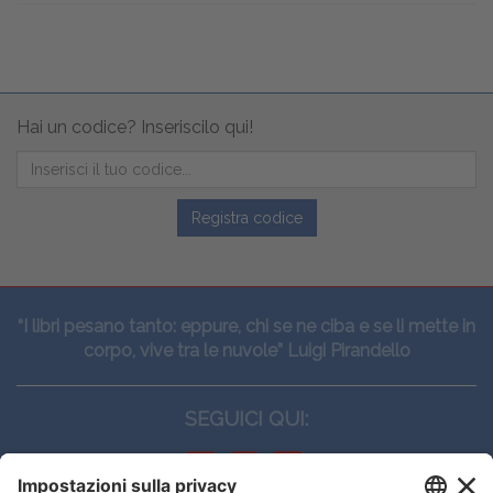
Hai un codice? Inseriscilo qui!
Registra codice
“I libri pesano tanto: eppure, chi se ne ciba e se li mette in
corpo, vive tra le nuvole” Luigi Pirandello
SEGUICI QUI: