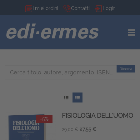
I miei ordini
Contatti
Login
TOGG
Ricerca
FISIOLOGIA DELL'UOMO
-5%
27,55 €
29,00 €