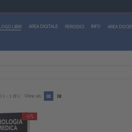
AREA DIGITALE
INFO
LOGO LIBRI
PERIODICI
AREA DOCE
i 1 - 1 di 1
View as:
-5%