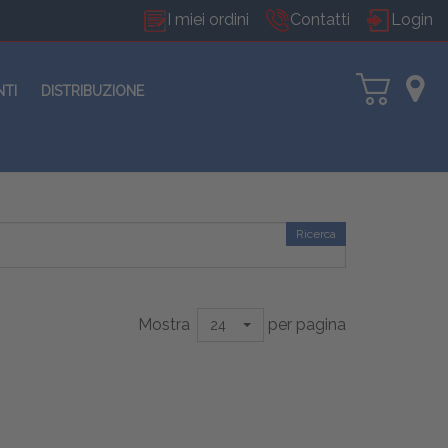
I miei ordini
Contatti
Login
NTI
DISTRIBUZIONE
Ricerca
Mostra
per pagina
24