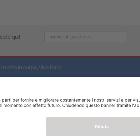
scilo qui!
li mette in corpo, vive tra le