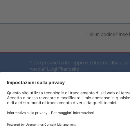
Hai un codice? Inseri
“I libri pesano tanto: eppure, chi se ne ciba e se 
nuvole” Luigi Pirandello
SEGUICI QUI: