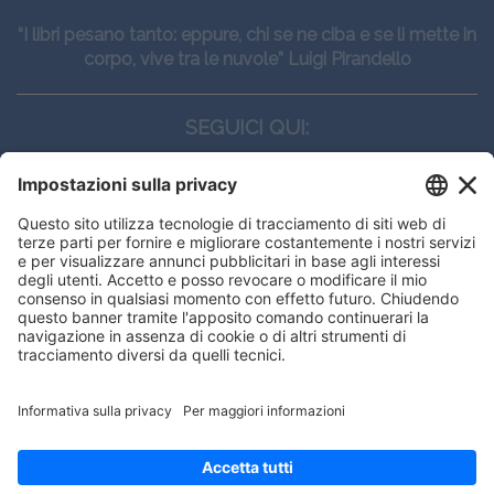
“I libri pesano tanto: eppure, chi se ne ciba e se li mette in
corpo, vive tra le nuvole” Luigi Pirandello
SEGUICI QUI:
CONTATTI
Edi.Ermes srl
Viale E. Forlanini, 21 - 20134, Milano
(+39)027021121
E-mail:
eeinfo@eenet.it
Partita IVA e Codice Fiscale: 02254790153
ORARI
Lunedì — Giovedì: - 08:30 - 13:00 – 14:00 - 17:30
Venerdì: - 08:30 - 13:00 – 14:00 - 16:00