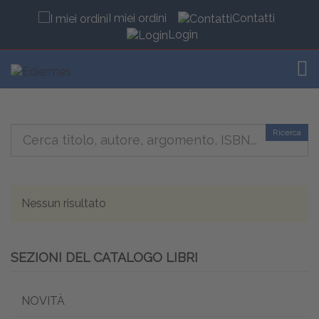
I miei ordini
Contatti
Login
TOG
Ricerca
Nessun risultato
SEZIONI DEL CATALOGO LIBRI
NOVITÀ