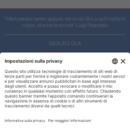
“I libri pesano tanto: eppure, chi se ne ciba e se li mette in
corpo, vive tra le nuvole” Luigi Pirandello
SEGUICI QUI:
CONTATTI
Edi.Ermes srl
Viale E. Forlanini, 21 - 20134, Milano
(+39)027021121
E-mail:
eeinfo@eenet.it
Questo sito utilizza i cookies per
Partita IVA e Codice Fiscale: 02254790153
offrirti la migliore navigazione
ORARI
possibile