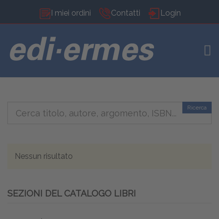
I miei ordini
Contatti
Login
TOG
Ricerca
Nessun risultato
SEZIONI DEL CATALOGO LIBRI