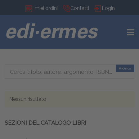
I miei ordini
Contatti
Login
TOGG
Ricerca
Nessun risultato
SEZIONI DEL CATALOGO LIBRI