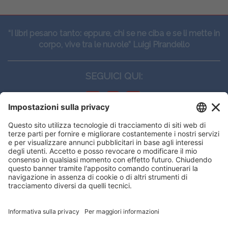
“I libri pesano tanto: eppure, chi se ne ciba e se li mette in
corpo, vive tra le nuvole” Luigi Pirandello
SEGUICI QUI:
CONTATTI
Edi.Ermes srl
Viale E. Forlanini, 21 - 20134, Milano
(+39)027021121
E-mail:
eeinfo@eenet.it
Questo sito utilizza i cookies per
Partita IVA e Codice Fiscale: 02254790153
offrirti la migliore navigazione
ORARI
possibile