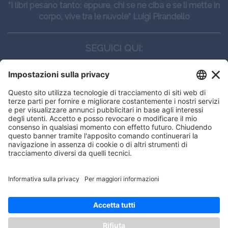
“I libri pesano tanto: eppure, chi se ne ciba e se li mette in
corpo, vive tra le nuvole” Luigi Pirandello
SEGUICI QUI:
CONTATTI
Edi.Ermes srl
Viale E. Forlanini, 21 - 20134, Milano
(+39)027021121
E-mail:
eeinfo@eenet.it
Questo sito utilizza i cookies per
Partita IVA e Codice Fiscale: 02254790153
offrirti la migliore navigazione
ORARI
possibile
Lunedì — Giovedì: - 08:30 - 13:00 – 14:00 - 17:30
Venerdì: - 08:30 - 13:00 – 14:00 - 16:00
OK