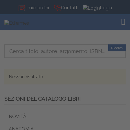
I miei ordini
Contatti
Login
TOG
Ricerca
Nessun risultato
SEZIONI DEL CATALOGO LIBRI
NOVITÀ
ANATOMIA