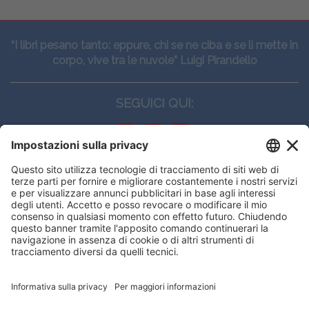
“I libri pesano tanto: eppure, chi se ne ciba e se li mette in
corpo, vive tra le nuvole” Luigi Pirandello
SEGUICI QUI:
CONTATTI
Edi.Ermes srl
Viale E. Forlanini, 21 - 20134, Milano
(+39)027021121
E-mail:
eeinfo@eenet.it
Questo sito utilizza i cookies per
Partita IVA e Codice Fiscale: 02254790153
offrirti la migliore navigazione
ORARI
possibile