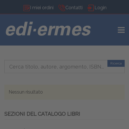
I miei ordini
Contatti
Login
TOGG
Ricerca
Nessun risultato
SEZIONI DEL CATALOGO LIBRI