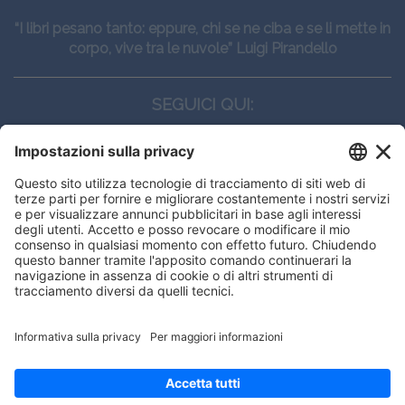
“I libri pesano tanto: eppure, chi se ne ciba e se li mette in
corpo, vive tra le nuvole” Luigi Pirandello
SEGUICI QUI:
CONTATTI
Edi.Ermes srl
Viale E. Forlanini, 21 - 20134, Milano
(+39)027021121
E-mail:
eeinfo@eenet.it
Questo sito utilizza i cookies per
Partita IVA e Codice Fiscale: 02254790153
offrirti la migliore navigazione
ORARI
possibile
Lunedì — Giovedì: - 08:30 - 13:00 – 14:00 - 17:30
Venerdì: - 08:30 - 13:00 – 14:00 - 16:00
OK