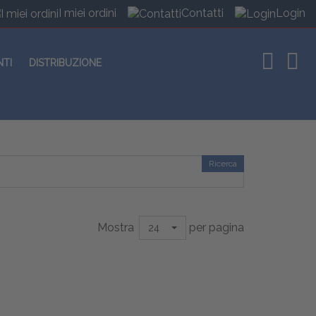
I miei ordini
Contatti
Login
NTI
DISTRIBUZIONE
Ricerca
Mostra
per pagina
24