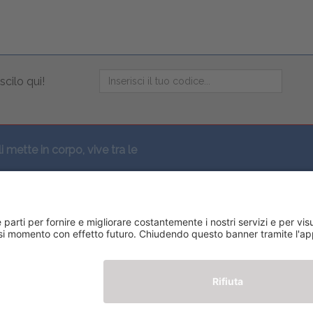
scilo qui!
li mette in corpo, vive tra le