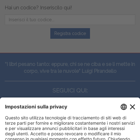
Hai un codice? Inseriscilo qui!
Registra codice
“I libri pesano tanto: eppure, chi se ne ciba e se li mette in
corpo, vive tra le nuvole” Luigi Pirandello
SEGUICI QUI:
CONTATTI
Edi.Ermes srl