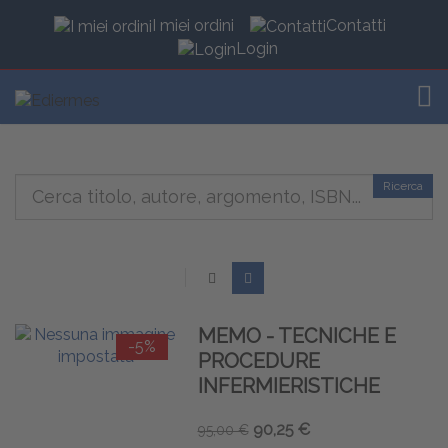
I miei ordini
Contatti
Login
TOG
Ricerca
MEMO - TECNICHE E
-5%
PROCEDURE
INFERMIERISTICHE
90,25 €
95,00 €