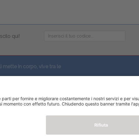
scilo qui!
li mette in corpo, vive tra le