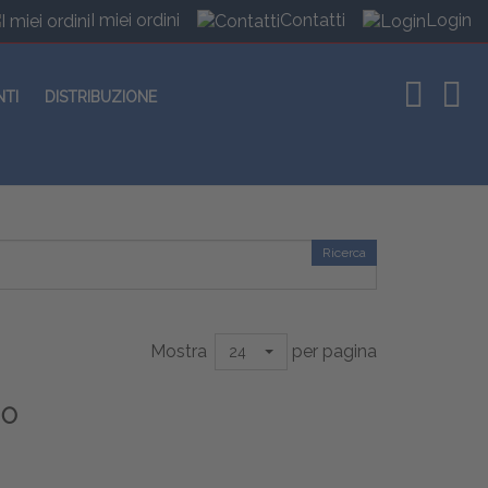
I miei ordini
Contatti
Login
NTI
DISTRIBUZIONE
Ricerca
Mostra
per pagina
24
MO