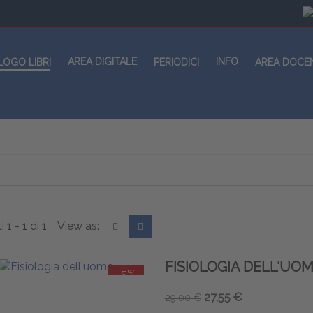
AREA DIGITALE
INFO
LOGO LIBRI
PERIODICI
AREA DOCE
i 1 - 1 di 1
View as:
FISIOLOGIA DELL'UO
-5%
27,55 €
29,00 €