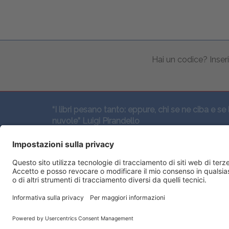
Hai un codice? Inseri
“I libri pesano tanto: eppure, chi se ne ciba e se 
nuvole” Luigi Pirandello
SEGUICI QUI: