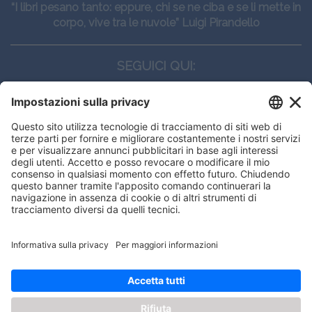
“I libri pesano tanto: eppure, chi se ne ciba e se li mette in
corpo, vive tra le nuvole” Luigi Pirandello
SEGUICI QUI:
CONTATTI
Edi.Ermes srl
Viale E. Forlanini, 21 - 20134, Milano
(+39)027021121
E-mail:
eeinfo@eenet.it
Questo sito utilizza i cookies per
Partita IVA e Codice Fiscale: 02254790153
offrirti la migliore navigazione
ORARI
possibile
Lunedì — Giovedì: - 08:30 - 13:00 – 14:00 - 17:30
Venerdì: - 08:30 - 13:00 – 14:00 - 16:00
OK