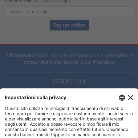
Registra codice
“I libri pesano tanto: eppure, chi se ne ciba e se li mette in
corpo, vive tra le nuvole” Luigi Pirandello
SEGUICI QUI:
CONTATTI
Edi.Ermes srl
Viale E. Forlanini, 21 - 20134, Milano