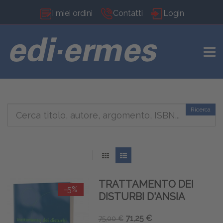
I miei ordini
Contatti
Login
TOGG
Ricerca
TRATTAMENTO DEI
-5%
DISTURBI D'ANSIA
71,25 €
75,00 €