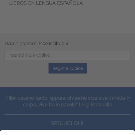
LIBROS EN LENGUA ESPAÑOLA
Hai un codice? Inseriscilo qui!
Registra codice
“I libri pesano tanto: eppure, chi se ne ciba e se li mette in
corpo, vive tra le nuvole” Luigi Pirandello
SEGUICI QUI: