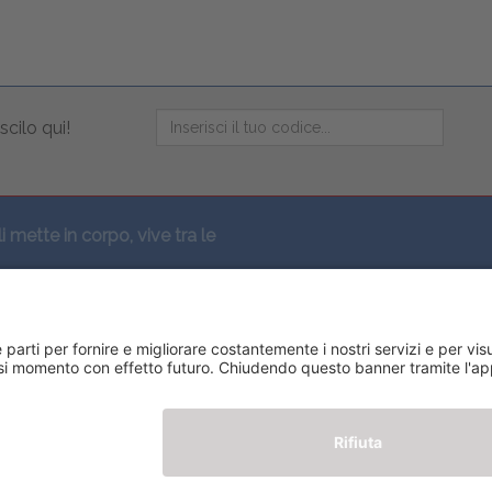
scilo qui!
li mette in corpo, vive tra le