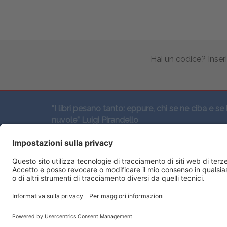
Hai un codice? Inseri
“I libri pesano tanto: eppure, chi se ne ciba e se 
nuvole” Luigi Pirandello
SEGUICI QUI: