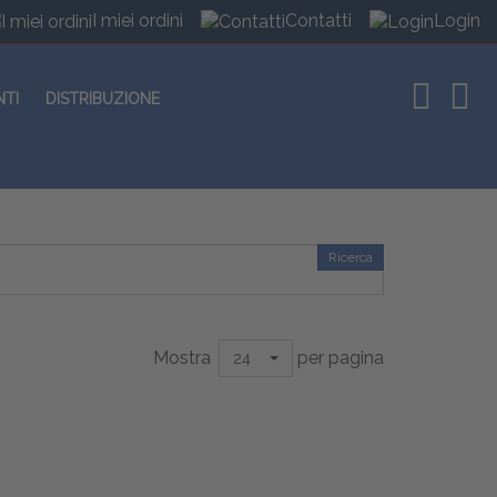
I miei ordini
Contatti
Login
NTI
DISTRIBUZIONE
Ricerca
Mostra
per pagina
24