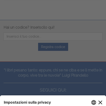
Hai un codice? Inseriscilo qui!
Registra codice
“I libri pesano tanto: eppure, chi se ne ciba e se li mette in
corpo, vive tra le nuvole” Luigi Pirandello
SEGUICI QUI: