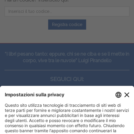
Registra codice
“I libri pesano tanto: eppure, chi se ne ciba e se li mette in
corpo, vive tra le nuvole” Luigi Pirandello
SEGUICI QUI:
CONTATTI
Edi.Ermes srl
Viale E. Forlanini, 21 - 20134, Milano