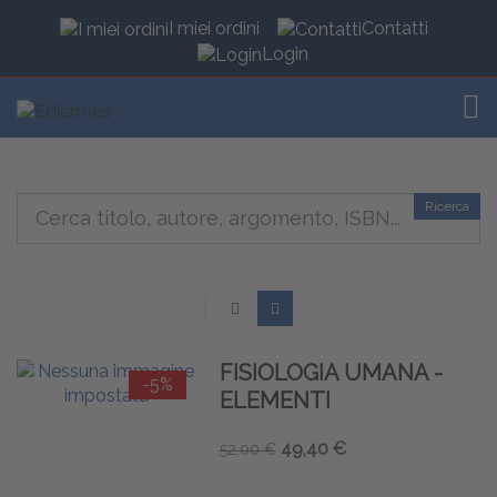
I miei ordini
Contatti
Login
TOG
Ricerca
FISIOLOGIA UMANA -
-5%
ELEMENTI
49,40 €
52,00 €