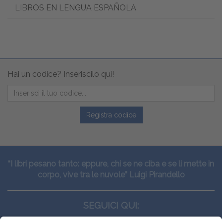
LIBROS EN LENGUA ESPAÑOLA
Hai un codice? Inseriscilo qui!
Registra codice
“I libri pesano tanto: eppure, chi se ne ciba e se li mette in
corpo, vive tra le nuvole” Luigi Pirandello
SEGUICI QUI: