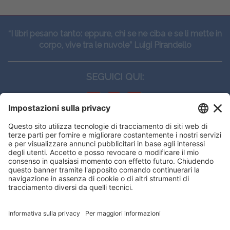
“I libri pesano tanto: eppure, chi se ne ciba e se li mette in
corpo, vive tra le nuvole” Luigi Pirandello
SEGUICI QUI:
CONTATTI
Edi.Ermes srl
Viale E. Forlanini, 21 - 20134, Milano
(+39)027021121
E-mail:
eeinfo@eenet.it
Questo sito utilizza i cookies per
Partita IVA e Codice Fiscale: 02254790153
offrirti la migliore navigazione
ORARI
possibile