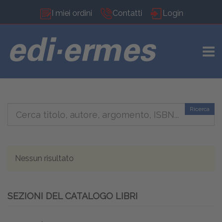
I miei ordini
Contatti
Login
TOGG
Ricerca
Nessun risultato
SEZIONI DEL CATALOGO LIBRI