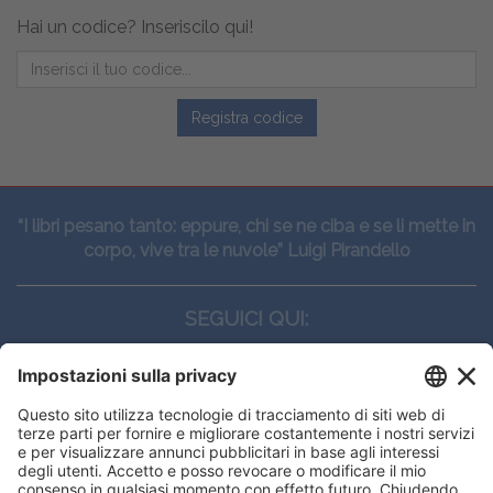
Hai un codice? Inseriscilo qui!
Registra codice
“I libri pesano tanto: eppure, chi se ne ciba e se li mette in
corpo, vive tra le nuvole” Luigi Pirandello
SEGUICI QUI:
CONTATTI
Edi.Ermes srl