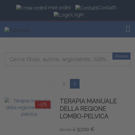
I miei ordini
Contatti
Login
TOG
Ricerca
TERAPIA MANUALE
-5%
DELLA REGIONE
LOMBO-PELVICA
57,00 €
60,00 €