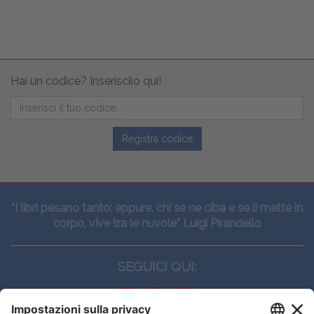
Hai un codice? Inseriscilo qui!
Registra codice
“I libri pesano tanto: eppure, chi se ne ciba e se li mette in
corpo, vive tra le nuvole” Luigi Pirandello
SEGUICI QUI: