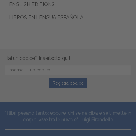
ENGLISH EDITIONS
LIBROS EN LENGUA ESPAÑOLA
Hai un codice? Inseriscilo qui!
Registra codice
“I libri pesano tanto: eppure, chi se ne ciba e se li mette in
corpo, vive tra le nuvole” Luigi Pirandello