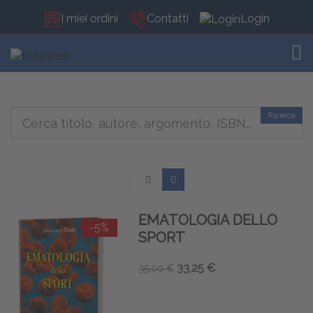
I miei ordini
Contatti
Login
TOG
Ricerca
EMATOLOGIA DELLO
-5%
SPORT
33,25 €
35,00 €