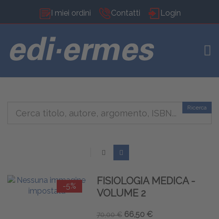
I miei ordini
Contatti
Login
TOG
Ricerca
FISIOLOGIA MEDICA -
-5%
VOLUME 2
66,50 €
70,00 €