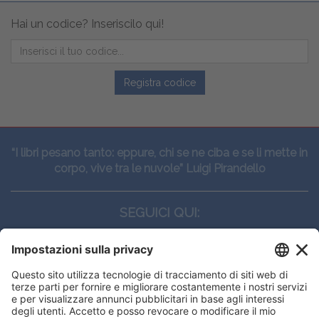
Hai un codice? Inseriscilo qui!
Registra codice
“I libri pesano tanto: eppure, chi se ne ciba e se li mette in
corpo, vive tra le nuvole” Luigi Pirandello
SEGUICI QUI:
CONTATTI
Edi.Ermes srl