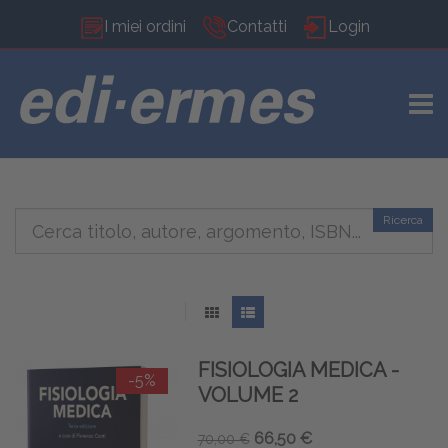
I miei ordini
Contatti
Login
TOGG
Ricerca
FISIOLOGIA MEDICA -
-5%
VOLUME 2
66,50 €
70,00 €