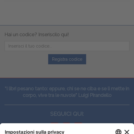
Hai un codice? Inseriscilo qui!
Registra codice
“I libri pesano tanto: eppure, chi se ne ciba e se li mette in
corpo, vive tra le nuvole” Luigi Pirandello
SEGUICI QUI: