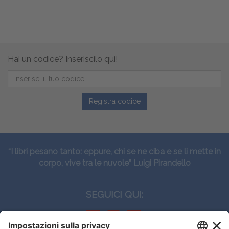
Hai un codice? Inseriscilo qui!
Registra codice
“I libri pesano tanto: eppure, chi se ne ciba e se li mette in
corpo, vive tra le nuvole” Luigi Pirandello
SEGUICI QUI: