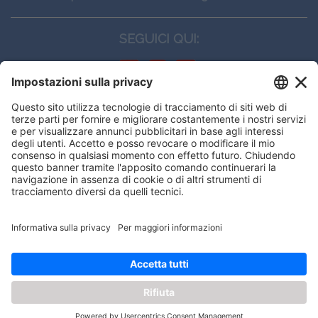
SEGUICI QUI:
CONTATTI
Edi.Ermes srl
Viale E. Forlanini, 21 - 20134, Milano
(+39)027021121
E-mail:
eeinfo@eenet.it
Questo sito utilizza i cookies per
Partita IVA e Codice Fiscale: 02254790153
offrirti la migliore navigazione
ORARI
possibile
Lunedì — Giovedì: - 08:30 - 13:00 – 14:00 - 17:30
Venerdì: - 08:30 - 13:00 – 14:00 - 16:00
OK