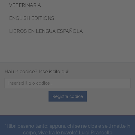
VETERINARIA
ENGLISH EDITIONS
LIBROS EN LENGUA ESPAÑOLA
Hai un codice? Inseriscilo qui!
Registra codice
“I libri pesano tanto: eppure, chi se ne ciba e se li mette in
corpo, vive tra le nuvole” Luigi Pirandello