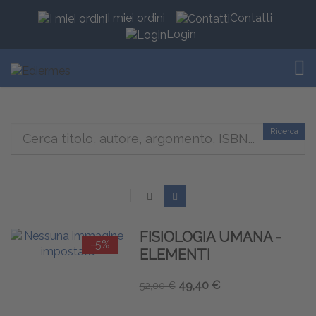
I miei ordini
Contatti
Login
TOG
Ricerca
FISIOLOGIA UMANA -
-5%
ELEMENTI
49,40 €
52,00 €