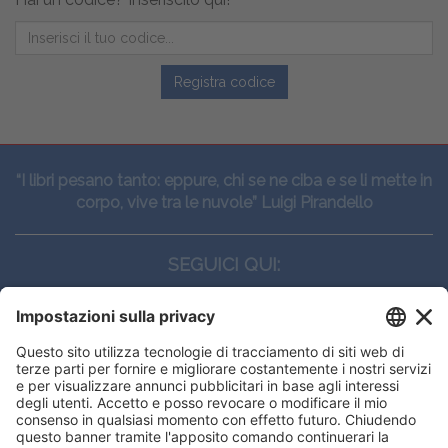
Registra codice
“I libri pesano tanto: eppure, chi se ne ciba e se li mette in
corpo, vive tra le nuvole” Luigi Pirandello
SEGUICI QUI:
CONTATTI
Edi.Ermes srl
Viale E. Forlanini, 21 - 20134, Milano