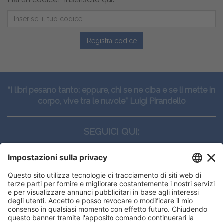
Registra codice
“I libri pesano tanto: eppure, chi se ne ciba e se li mette in
corpo, vive tra le nuvole” Luigi Pirandello
SEGUICI QUI:
CONTATTI
Edi.Ermes srl
Viale E. Forlanini, 21 - 20134, Milano