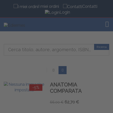
I miei ordini
Contatti
Login
TOG
Ricerca
ANATOMIA
-5%
COMPARATA
62,70 €
66,00 €