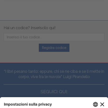
Hai un codice? Inseriscilo qui!
Registra codice
“I libri pesano tanto: eppure, chi se ne ciba e se li mette in
corpo, vive tra le nuvole” Luigi Pirandello
SEGUICI QUI: