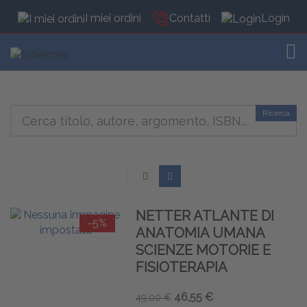
I miei ordini
Contatti
Login
TOG
Ricerca
NETTER ATLANTE DI
-5%
ANATOMIA UMANA
SCIENZE MOTORIE E
FISIOTERAPIA
46,55 €
49,00 €