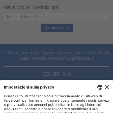
Hai un codice? Inseriscilo qui!
Registra codice
“I libri pesano tanto: eppure, chi se ne ciba e se li mette in
corpo, vive tra le nuvole” Luigi Pirandello
SEGUICI QUI:
CONTATTI
Edi.Ermes srl